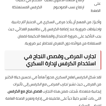
على
ارتفاع نسب الصوديوم
الكرفس المستهلكة
الضغط
وأخيرًا، من المهم أن يأخذ مرضى السكري في الاعتبار
آثار جانبية
واحتياطات
ضرورية عند إضافة الكرفس إلى نظامهم الغذائي، حيث
يجب التأكيد على ضرورة الاعتدال والمتابعة الحكيمة لضمان
الاستفادة من فوائده دون التعرض لمخاطر غير ضرورية.
تجارب المرضى وقصص النجاح في
استخدام الكرفس لإدارة السكري
لقد شكل
الكرفس لعلاج السكري
محوراً هاماً في تحسين حياة الكثير
من المرضى، حيث تشير
تجارب المرضى مع الكرفس
إلى تأثيرات
إيجابية متعددة. سُجلت ضمن هذه التجارب
قصص نجاح مع الكرفس
،
التي باتت تُعتبر دليلاً حياً على فاعليته في إدارة وتعزيز الصحة العامة
لمرضى السكري.