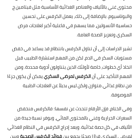
محتوى غني بالألياف والعناصر الغذائية الأساسية مثل فيتامين ج
والبوتاسيوم. بالإضافة إلى ذلك، يعمل الكرفس على تحسين
حساسية الأنسولين، مما يسهم في فاعلية أكبر لعلاجات مرض
السكري وتعزيز الصحة العامة.
تشير الدراسات إلى أن تناول الكرفس بانتظام قد يساعد في خفض
مستويات السكر في الدم، لكن من المهم استشارة الطبيب قبل
اتخاذ أي خطوات، خاصة لأولئك الذين يتناولون أدوية محددة. ومن
المهم التأكيد على أن
الكرفس لمرضى السكري
يمكن أن يكون جزءًا
من نظام غذائي متوازن ولكن ليس بديلاً عن العلاجات الطبية
الموصوفة.
وفي الختام، فإن الأرقام تتحدث عن نفسها؛ فالكرفس منخفض
السعرات الحرارية وغني بالمحتوى المائي، ويوفر نسبة جيدة من
الألياف في كل حصة غذائية. ويعد إدراج الكرفس في النظام الغذائي
لمرضى السكري قرارًا صحيًا يجمع بين
فوائد الكرفس الصحية
وبين