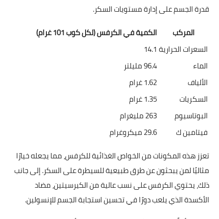
قدرة الجسم على إدارة مستويات السكر.
المركب
الكمية في الكرفس (لكل كوب 101 غرام)
السعرات الحرارية
14.1
الماء
96.4 مليلتر
الألياف
1.62 غرام
السكريات
1.35 غرام
البوتاسيوم
263 مليغرام
فيتامين ك
29.6 ميكروغرام
تعزز هذه المكونات من الخواص الغذائية للكرفس، مما يجعله خيارًا
مثاليًا لمن يبحثون عن طرق طبيعية للسيطرة على السكر. إلى جانب
ذلك، يحتوي الكرفس على نسب عالية من الكيرسيتين، مضاد
الأكسدة الذي يلعب دورًا في تحسين استجابة الجسم للإنسولين.