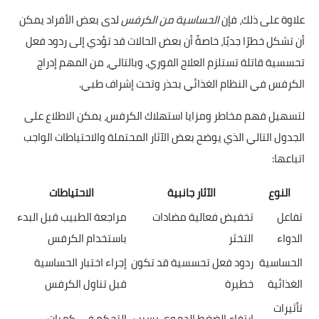
علاوة على ذلك، فإن
الحساسية من الكرفس
لدى بعض الأفراد يمكن
أن تشكل خطرًا جديًا، خاصةً أن بعض الحالات قد تؤدي إلى ردود فعل
تحسسية قاتلة تستلزم العلاج الفوري. وبالتالي، من المهم إدراج
الكرفس في النظام الغذائي بحذر وتحت إشراف طبي.
لتسهيل فهم مخاطر ومزايا استهلاك الكرفس، يمكن الاطلاع على
الجدول التالي الذي يوضح بعض الآثار المحتملة والاحتياطات الواجب
اتباعها:
النوع
الآثار جانبية
الاحتياطات
تفاعل
تخفيض فعالية مضادات
مراجعة الطبيب قبل البدء
الدواء
التخثر
باستخدام الكرفس
الحساسية
ردود فعل تحسسية قد تكون
إجراء اختبار الحساسية
الغذائية
خطيرة
قبل تناول الكرفس
تأثيرات
ارتفاع الضغط الدموي بسبب
التحكم في كميات