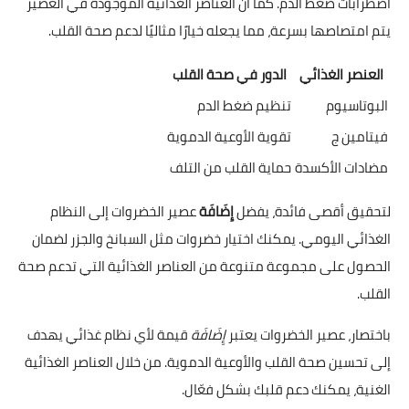
اضطرابات ضغط الدم. كما أن العناصر الغذائية الموجودة في العصير
يتم امتصاصها بسرعة، مما يجعله خيارًا مثاليًا لدعم صحة القلب.
العنصر الغذائي
الدور في صحة القلب
البوتاسيوم
تنظيم ضغط الدم
فيتامين ج
تقوية الأوعية الدموية
مضادات الأكسدة
حماية القلب من التلف
لتحقيق أقصى فائدة، يفضل
إِضَافَة
عصير الخضروات إلى النظام
الغذائي اليومي. يمكنك اختيار خضروات مثل السبانخ والجزر لضمان
الحصول على مجموعة متنوعة من العناصر الغذائية التي تدعم صحة
القلب.
باختصار، عصير الخضروات يعتبر
إِضَافَة
قيمة لأي نظام غذائي يهدف
إلى تحسين صحة القلب والأوعية الدموية. من خلال العناصر الغذائية
الغنية، يمكنك دعم قلبك بشكل فعّال.