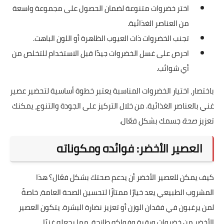
اختر خضروات متنوعة لضمان الحصول على مجموعة واسعة
من العناصر الغذائية.
تجنب الخضروات ذات العيوب الظاهرة أو اللون الباهت.
احرص على غسل الخضروات جيدًا قبل الاستخدام للتخلص من
أي شوائب.
باختصار، اختيار الخضروات المناسبة يعتبر خطوة أساسية لتحضير عصير
غني بالعناصر الغذائية. من خلال التركيز على الجودة والتنوع، يمكنك
تعزيز
صحة
جسمك بشكل فعّال.
العصير الأخضر: فوائده ومكوناته
كيف يمكن للعصير الأخضر أن يدعم صحتك بشكل فعّال؟ هذا
المشروب الطبيعي يعد خيارًا ممتازًا لتحسين الصحة العامة، خاصةً
لمن يرغبون في فقدان الوزن أو تعزيز نضارة البشرة. يتكون العصير
الأخضر من خضروات ورقية وفواكه طازجة، مما يجعله غنيًا