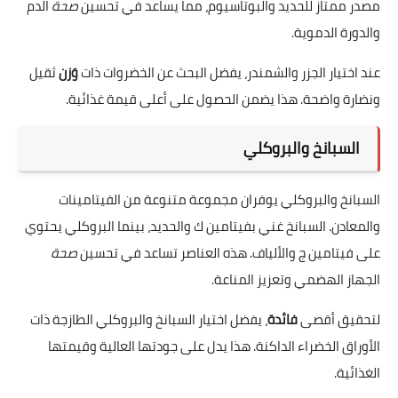
مصدر ممتاز للحديد والبوتاسيوم، مما يساعد في تحسين
صحة
الدم
والدورة الدموية.
عند اختيار الجزر والشمندر، يفضل البحث عن الخضروات ذات
وَزن
ثقيل
ونضارة واضحة. هذا يضمن الحصول على أعلى قيمة غذائية.
السبانخ والبروكلي
السبانخ والبروكلي يوفران مجموعة متنوعة من الفيتامينات
والمعادن. السبانخ غني بفيتامين ك والحديد، بينما البروكلي يحتوي
على فيتامين ج والألياف. هذه العناصر تساعد في تحسين
صحة
الجهاز الهضمي وتعزيز المناعة.
لتحقيق أقصى
فائدة
، يفضل اختيار السبانخ والبروكلي الطازجة ذات
الأوراق الخضراء الداكنة. هذا يدل على جودتها العالية وقيمتها
الغذائية.