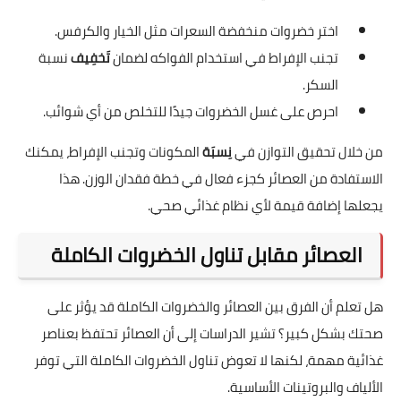
اختر خضروات منخفضة السعرات مثل الخيار والكرفس.
تجنب الإفراط في استخدام الفواكه لضمان
تَخفِيف
نسبة
السكر.
احرص على غسل الخضروات جيدًا للتخلص من أي شوائب.
من خلال تحقيق التوازن في
نِسبَة
المكونات وتجنب الإفراط، يمكنك
الاستفادة من العصائر كجزء فعال في خطة فقدان الوزن. هذا
يجعلها إضافة قيمة لأي نظام غذائي صحي.
العصائر مقابل تناول الخضروات الكاملة
هل تعلم أن الفرق بين العصائر والخضروات الكاملة قد يؤثر على
صحتك بشكل كبير؟ تشير الدراسات إلى أن العصائر تحتفظ بعناصر
غذائية مهمة، لكنها لا تعوض تناول الخضروات الكاملة التي توفر
الألياف والبروتينات الأساسية.