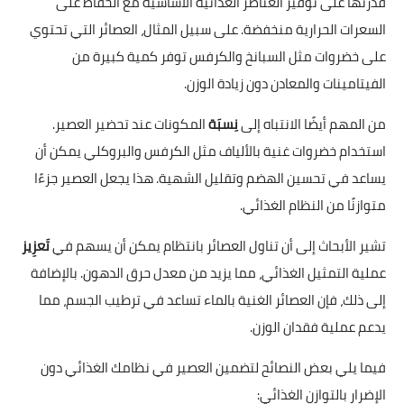
قدرتها على توفير العناصر الغذائية الأساسية مع الحفاظ على
السعرات الحرارية منخفضة. على سبيل المثال، العصائر التي تحتوي
على خضروات مثل السبانخ والكرفس توفر كمية كبيرة من
الفيتامينات والمعادن دون زيادة الوزن.
من المهم أيضًا الانتباه إلى
نِسبَة
المكونات عند تحضير العصير.
استخدام خضروات غنية بالألياف مثل الكرفس والبروكلي يمكن أن
يساعد في تحسين الهضم وتقليل الشهية. هذا يجعل العصير جزءًا
متوازنًا من النظام الغذائي.
تشير الأبحاث إلى أن تناول العصائر بانتظام يمكن أن يسهم في
تَعزِيز
عملية التمثيل الغذائي، مما يزيد من معدل حرق الدهون. بالإضافة
إلى ذلك، فإن العصائر الغنية بالماء تساعد في ترطيب الجسم، مما
يدعم عملية فقدان الوزن.
فيما يلي بعض النصائح لتضمين العصير في نظامك الغذائي دون
الإضرار بالتوازن الغذائي: