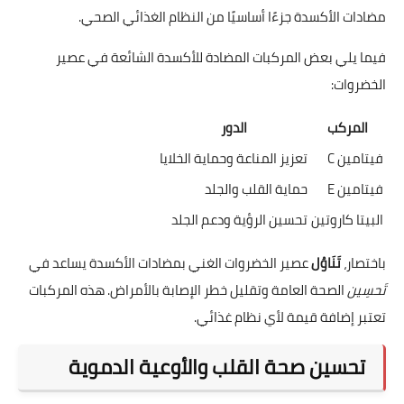
مضادات الأكسدة جزءًا أساسيًا من النظام الغذائي الصحي.
فيما يلي بعض المركبات المضادة للأكسدة الشائعة في عصير
الخضروات:
المركب
الدور
فيتامين C
تعزيز المناعة وحماية الخلايا
فيتامين E
حماية القلب والجلد
البيتا كاروتين
تحسين الرؤية ودعم الجلد
باختصار،
تَنَاوُل
عصير الخضروات الغني بمضادات الأكسدة يساعد في
تَحسِين
الصحة العامة وتقليل خطر الإصابة بالأمراض. هذه المركبات
تعتبر إضافة قيمة لأي نظام غذائي.
تحسين صحة القلب والأوعية الدموية