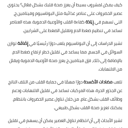
كيف يمكن لمشروب بسيط أن يعزز صحة قلبك بشكل فعّال؟ يحتوي
عصير الخضروات على عناصر غذائية مثل البوتاسيوم وفيتامين ج،
التي تسهم في
زِيَادَة
كفاءة القلب والأوعية الدموية. هذه العناصر
تساعد في تنظيم ضغط الدم وتقليل الضغط على الشرايين.
تشير الدراسات إلى أن البوتاسيوم يلعب دورًا رئيسيًا في
إِضَافَة
توازن
السوائل في الجسم، مما يساعد في تقليل خطر ارتفاع ضغط الدم.
بالإضافة إلى ذلك، فإن فيتامين ج يعزز صحة الأوعية الدموية ويقلل
من الالتهابات.
تلعب
مضادات الأكسدة
دورًا مهمًا في حماية القلب من التلف الناتج
عن الجذور الحرة. هذه المركبات تساعد في تقليل الالتهابات ودعم
وظائف القلب بشكل عام. من خلال تناول عصير الخضروات بانتظام،
يمكنك تعزيز صحة القلب بشكل طبيعي.
تشير الأبحاث إلى أن
انتظام
تناول العصير يمكن أن يسهم في تقليل