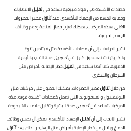
مضادات الأكسدة هي مواد طبيعية تساعد في
تَقلِيل
الالتهابات
وحماية الجسم من الإجهاد التأكسدي. عند
تَنَاوُل
عصير الخضروات
الغني بهذه المركبات، يمكنك تعزيز جهاز المناعة ودعم وظائف
الجسم الحيوية.
تشير الدراسات إلى أن مضادات الأكسدة مثل فيتامين C وE
والكاروتينات تلعب دورًا كبيرًا في
تَحسِين
صحة القلب والأوعية
الدموية. كما أنها تساعد في
تَقلِيل
خطر الإصابة بأمراض مثل
السرطان والسكري.
من خلال
تَنَاوُل
عصير الخضروات، يمكنك الحصول على مركبات مثل
البوليفينول والفلافونويد، التي تعمل كمضادات أكسدة قوية. هذه
المركبات تساعد في
تَحسِين
صحة البشرة وتقليل علامات الشيخوخة.
تشير الأبحاث إلى أن
تَقلِيل
الإجهاد التأكسدي يمكن أن يحسن وظائف
الدماغ ويقلل من خطر الإصابة بأمراض مثل الزهايمر. لذلك، يعد
تَنَاوُل