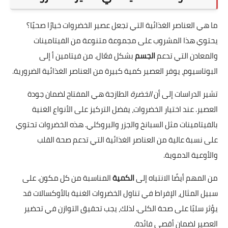
ما هي العناصر الغذائية التي تجعل عصير الخضروات خيارًا صحيًا؟
يحتوي هذا المشروب على مجموعة متنوعة من الفيتامينات
والمعادن التي تدعم
الجسم
بشكل فعّال. من فيتامين أ إلى
البوتاسيوم، يوفر العصير كمية كبيرة من العناصر الغذائية الضرورية.
تشير الدراسات إلى أن
الخضرة
الطازجة هي المفتاح لضمان جودة
العصير. عند اختيار الخضروات، يفضل التركيز على الأنواع الغنية
بالفيتامينات مثل السبانخ والجزر والبروكلي. هذه الخضروات تحتوي
على نسبة عالية من العناصر الغذائية التي تدعم صحة القلب
والأوعية الدموية.
من المهم أيضًا الانتباه إلى
الكمية
المناسبة من كل مكون. على
سبيل المثال، الإفراط في تناول الخضروات الغنية بالأوكسالات قد
يؤثر سلبًا على صحة الكلى. لذلك، يجب تحقيق التوازن في تحضير
العصير لضمان أقصى فائدة.