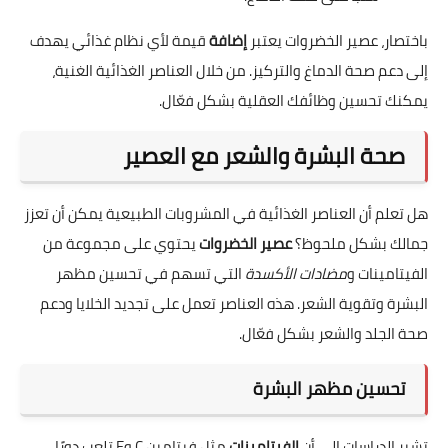
باختصار، عصير الخضروات يعتبر
إضافة
قيمة لأي نظام غذائي يهدف
إلى دعم صحة الدماغ والتركيز. من خلال العناصر الغذائية الغنية،
يمكنك تحسين وظائفك العقلية بشكل فعّال.
صحة البشرة والشعر مع العصير
هل تعلم أن العناصر الغذائية في المشروبات الطبيعية يمكن أن تعزز
جمالك بشكل ملحوظ؟
عصير الخضروات
يحتوي على مجموعة من
الفيتامينات و
مضادات الأكسدة
التي تسهم في تحسين مظهر
البشرة وتقوية الشعر. هذه العناصر تعمل على تجديد الخلايا ودعم
صحة الجلد والشعر بشكل فعّال.
تحسين مظهر البشرة
تشير الدراسات إلى أن
الفيتامينات
مثل فيتامين C وE تلعب دورًا