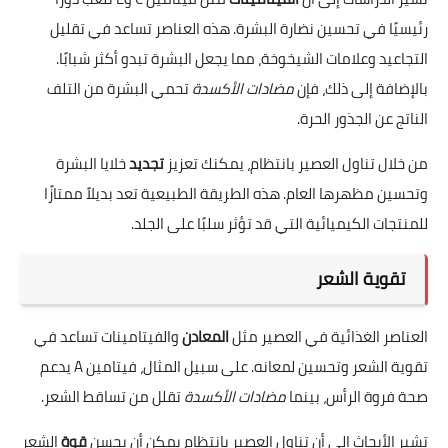
رئيسيًا في تحسين نضارة البشرة. هذه العناصر تساعد في تقليل
التجاعيد وعلامات الشيخوخة، مما يجعل البشرة تبدو أكثر شبابًا.
بالإضافة إلى ذلك، فإن
مضادات الأكسدة
تحمي البشرة من التلف
الناتج عن الجذور الحرة.
من خلال تناول العصير بانتظام، يمكنك تعزيز
تجديد
خلايا البشرة
وتحسين مظهرها العام. هذه الطريقة الطبيعية تعد بديلاً ممتازًا
للمنتجات الكيميائية التي قد تؤثر سلبًا على الجلد.
تقوية الشعر
العناصر الغذائية في العصير مثل
المعادن
والفيتامينات تساعد في
تقوية الشعر وتحسين لمعانه. على سبيل المثال، فيتامين A يدعم
صحة فروة الرأس، بينما
مضادات الأكسدة
تقلل من تساقط الشعر.
تشير الأبحاث إلى أن تناول العصير بانتظام يمكن أن يحسن
قوة
الشعر