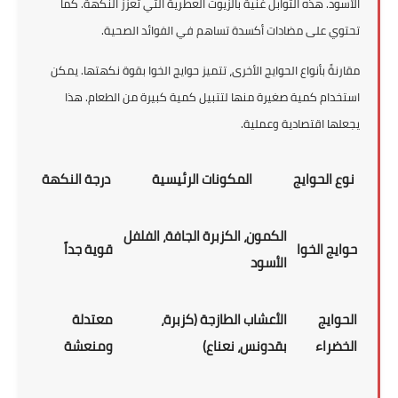
الأسود. هذه التوابل غنية بالزيوت العطرية التي تعزز النكهة. كما
تحتوي على مضادات أكسدة تساهم في الفوائد الصحية.
مقارنةً بأنواع الحوايج الأخرى، تتميز حوايج الخوا بقوة نكهتها. يمكن
استخدام كمية صغيرة منها لتتبيل كمية كبيرة من الطعام. هذا
يجعلها اقتصادية وعملية.
نوع الحوايج
المكونات الرئيسية
درجة النكهة
الكمون، الكزبرة الجافة، الفلفل
حوايج الخوا
قوية جداً
الأسود
الحوايج
الأعشاب الطازجة (كزبرة،
معتدلة
الخضراء
بقدونس، نعناع)
ومنعشة