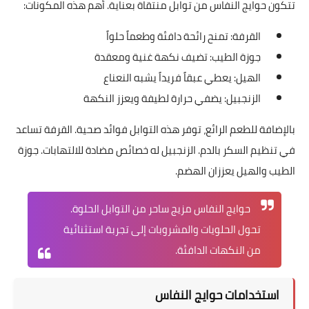
تتكون حوايج النفاس من توابل منتقاة بعناية. أهم هذه المكونات:
القرفة: تمنح رائحة دافئة وطعماً حلواً
جوزة الطيب: تضيف نكهة غنية ومعقدة
الهيل: يعطي عبقاً فريداً يشبه النعناع
الزنجبيل: يضفي حرارة لطيفة ويعزز النكهة
بالإضافة للطعم الرائع، توفر هذه التوابل فوائد صحية. القرفة تساعد
في تنظيم السكر بالدم. الزنجبيل له خصائص مضادة للالتهابات. جوزة
الطيب والهيل يعززان الهضم.
حوايج النفاس مزيج ساحر من التوابل الحلوة.
تحول الحلويات والمشروبات إلى تجربة استثنائية
من النكهات الدافئة.
استخدامات حوايج النفاس