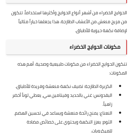
الحوايج الخضراء من أشهر أنواع الحوايج وأكثرها استخداماً. تتكون
من مزيج منعش من الأعشاب الطازجة. هذا يجعلها خياراً مثالياً
لإضافة نكهة حيوية للأطباق.
مكونات الحوايج الخضراء
تتكون الحوايج الخضراء من مكونات طبيعية وصحية. أهم هذه
المكونات:
الكزبرة الطازجة: تضيف نكهة منعشة وفريدة للأطباق.
البقدونس: غني بالحديد وفيتامين سي، يعطي لوناً أخضر
زاهياً.
النعناع: يمنح رائحة منعشة ويساعد في تحسين الهضم.
الثوم: يعزز النكهة ويحتوي على خصائص مضادة
للميكروبات.