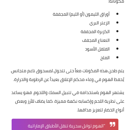
مكوناته:
أوراق الليمون (أو الليم) المجففة
الزعتر البري
الكزبرة المجففة
النعناع المجفف
الفلفل الأسود
الملح
يتم طحن هذه المكونات معاً حتى تتحول لمسحوق ناعم متجانس.
يُحفظ الهوم في وعاء محكم الإغلاق بعيداً عن الرطوبة والحرارة.
يشتهر الهوم باستخدامه في تتبيل السمك واللحوم. فهو يساعد
على تطرية اللحم وإكسابه نكهة مميزة. كما يضاف للأرز وبعض
أنواع الخضار لتعزيز مذاقها.
"الهوم توابل سحرية تنقل الأطباق الإماراتية