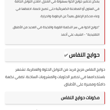
يمكن تحضير حوايج الخوا بسهولة في المنزل. اطحن التوابل الجافة
في الهاون أو المطحنة الكهربائية حتى تصبح ناعمة. احفظها في
وعاء محكم الإغلاق بعيداً عن الرطوبة والحرارة.
"حوايج الخوا هي سر النكهة القوية واللذيذة في العديد من الأطباق
التقليدية." - الشيف علي أحمد
حوايج النفاس
✅
حوايج النفاس مزيج فريد من التوابل الحلوة والعطرية. تشتهر
باستخدامها في تحضير الحلويات والمشروبات الساخنة. تضفي نكهة
دافئة ومميزة على الأطباق.
مكونات حوايج النفاس