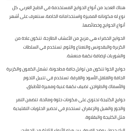
هناك العديد من أنواع الحوايج المستخدمة في الطبخ العربي. كل
نوع له مكوناته المميزة واستخداماته الخاصة. سنتعرف على أشهر
أنواع الحوايج وخصائصها.
الحوايج الخضراء هي مزيج من الأعشاب الطازجة. تتكون عادة من
الكزبرة والبقدونس والنعناع والثوم. تستخدم في السلطات
والشوربات لإضافة نكهة منعشة.
حوايج الخوا تتكون من توابل جافة مطحونة. تشمل الكمون والكزبرة
الجافة والفلفل الأسود والقرفة. تستخدم في تتبيل اللحوم
والأسماك والطواجن. تضيف نكهة غنية ومميزة للأطباق.
حوايج الكليجة تحتوي على مكونات حلوة ومالحة. تتضمن التمر
والجوز والهيل والزعفران. تستخدم في تحضير الحلويات التقليدية
مثل الكليجة والبقلاوة.
إليك جدول يوضح الفروق بين هذه الأنواع الثلاثة من الحوايج: