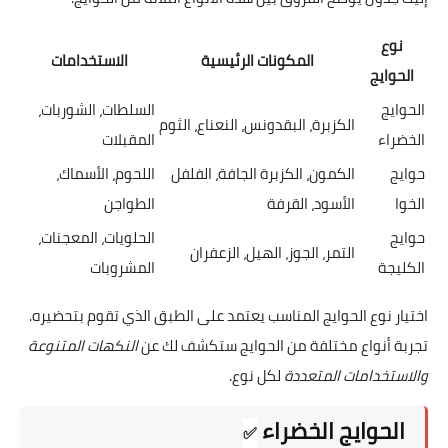
نوع
المكونات الرئيسية
الاستخدامات
الحوايج
الحوايج
السلطات، الشوربات،
الكزبرة، البقدونس، النعناع، الثوم
الخضراء
المقبلات
حوايج
الكمون، الكزبرة الجافة، الفلفل
اللحوم، الأسماك،
الخوا
الأسود، القرفة
الطواجن
حوايج
الحلويات، المعجنات،
التمر، الجوز، الهيل، الزعفران
الكليجة
المشروبات
اختيار نوع الحوايج المناسب يعتمد على الطبق الذي تقوم بتحضيره.
تجربة أنواع مختلفة من الحوايج ستكشف لك عن
النكهات المتنوعة
والاستخدامات المتعددة
لكل نوع.
الحوايج الخضراء
✅