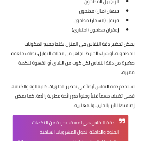
الزنجبيل المطحون
حبهان (هال) مطحون
قرنفل (مسمار) مطحون
زعفران مطحون (اختياري)
يمكن تحضير دقة النفاس في المنزل بخلط جميع المكونات
المطحونة. أو شراء الخليط الجاهز من محلات التوابل. تضاف ملعقة
صغيرة من دقة النفاس لكل كوب من الشاي أو القهوة لنكهة
مميزة.
تستخدم دقة النفاس أيضاً في تحضير الحلويات كالبقلاوة والكنافة.
فهي تضيف طعماً غنياً وحلواً مع رائحة عطرية رائعة. كما يمكن
إضافتها للأرز بالحليب والمهلبية.
دقة النفاس هي لمسة سحرية من النكهات
الحلوة والدافئة. تحول المشروبات الساخنة