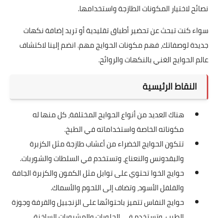
نصائح لاختيار المكونات الطازجة واستخدامها.
سواء كنت تبحث عن تحضير أطباق تقليدية أو تريد إضافة نكهات
جديدة لوصفاتك، فهم مكونات الحوايج مهم. انضم إلينا لاكتشاف
عالم الحوايج الغني بالنكهات والروائح.
النقاط الرئيسية
هناك العديد من أنواع الحوايج المختلفة، كل منها له
مكوناته الخاصة واستخداماته في الطبخ.
تتكون الحوايج الخضراء من أعشاب طازجة مثل الكزبرة
والبقدونس والنعناع، وتستخدم في السلطات والشوربات.
حوايج الخوا تحتوي على توابل مثل الكمون والكزبرة الجافة
والفلفل الأسود، وتضاف إلى اللحوم والأسماك.
حوايج النفاس تتميز باحتوائها على الزنجبيل والقرفة وجوزة
الطيب، وتستخدم في الحلويات والمشروبات الساخنة.