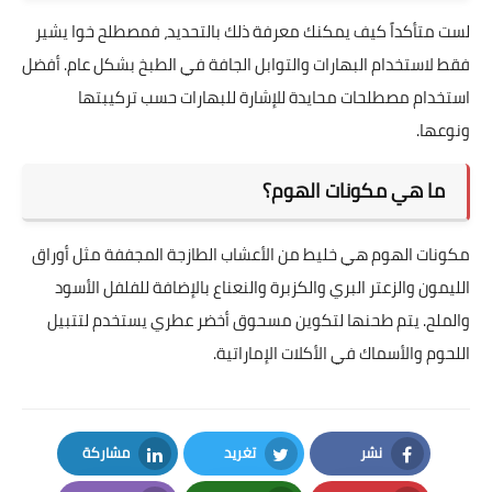
لست متأكداً كيف يمكنك معرفة ذلك بالتحديد، فمصطلح خوا يشير
فقط لاستخدام البهارات والتوابل الجافة في الطبخ بشكل عام. أفضل
استخدام مصطلحات محايدة للإشارة للبهارات حسب تركيبتها
ونوعها.
ما هي مكونات الهوم؟
مكونات الهوم هي خليط من الأعشاب الطازجة المجففة مثل أوراق
الليمون والزعتر البري والكزبرة والنعناع بالإضافة للفلفل الأسود
والملح. يتم طحنها لتكوين مسحوق أخضر عطري يستخدم لتتبيل
اللحوم والأسماك في الأكلات الإماراتية.
نشر
تغريد
مشاركة
LinkedIn
Twitter
Facebook