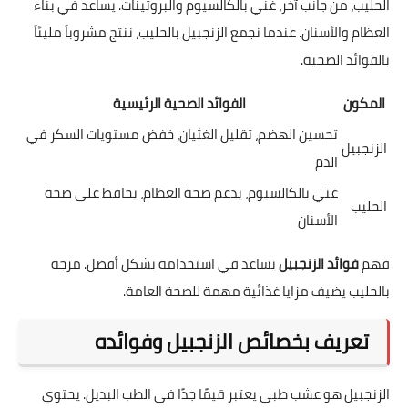
الحليب، من جانب آخر، غني بالكالسيوم والبروتينات. يساعد في بناء
العظام والأسنان. عندما نجمع الزنجبيل بالحليب، ننتج مشروباً مليئاً
بالفوائد الصحية.
المكون
الفوائد الصحية الرئيسية
تحسين الهضم، تقليل الغثيان، خفض مستويات السكر في
الزنجبيل
الدم
غني بالكالسيوم، يدعم صحة العظام، يحافظ على صحة
الحليب
الأسنان
فهم
فوائد الزنجبيل
يساعد في استخدامه بشكل أفضل. مزجه
بالحليب يضيف مزايا غذائية مهمة للصحة العامة.
تعريف بخصائص الزنجبيل وفوائده
الزنجبيل هو عشب طبي يعتبر قيمًا جدًا في الطب البديل. يحتوي