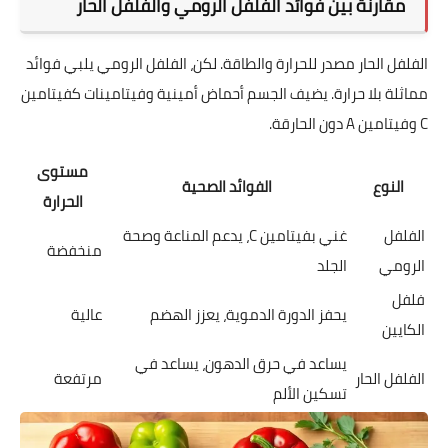
مقارنة بين فوائد الفلفل الرومي والفلفل الحار
الفلفل الحار مصدر للحرارة والطاقة. لكن، الفلفل الرومي يلبي فوائد
مماثلة بلا حرارة. يضيف الجسم أحماض أمينية وفيتامينات كفيتامين
C وفيتامين A دون الحارقة.
مستوى
النوع
الفوائد الصحية
الحرارة
الفلفل
غني بفيتامين C، يدعم المناعة وصحة
منخفضة
الرومي
الجلد
فلفل
يحفز الدورة الدموية، يعزز الهضم
عالية
الكايين
يساعد في حرق الدهون، يساعد في
الفلفل الحار
مرتفعة
تسكين الألم