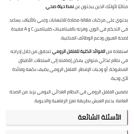
مثاليًا لأولئك الذين يبحثون عن
نمط حياة صحي
.
يحتوي على مركبات فعّالة مضادة للالتهابات وغني بالألياف. يساعد
في التحكم في الوزن. وفرته بالفيتامينات كفيتامين C و A مفيدة
لصحة العيون ودعم الوظائف المناعية.
استفادة من
الفوائد الكلية للفلفل الرومي
تتحقق من خلال إدراجه
في نظام غذائي متوازن. يمكن إضافته إلى السلطات، الأطباق
المطبوخة، أو وجبات الإفطار. الفلفل الرومي يضيف نكهة وفائدة
لأي وجبة.
تضمين الفلفل الرومي في النظام الغذائي اليومي يزيد من الصحة
العامة. يدعم العيش بطريقة تعزز الرفاهية والحيوية.
الأسئلة الشائعة