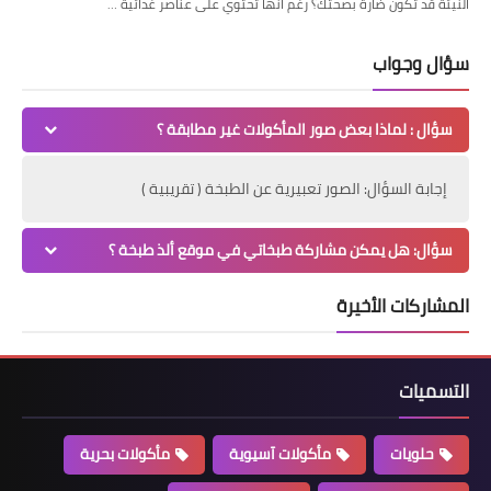
النيئة قد تكون ضارة بصحتك؟ رغم أنها تحتوي على عناصر غذائية …
سؤال وجواب
سؤال : لماذا بعض صور المأكولات غير مطابقة ؟
إجابة السؤال: الصور تعبيرية عن الطبخة ( تقريبية )
سؤال: هل يمكن مشاركة طبخاتي في موقع ألذ طبخة ؟
المشاركات الأخيرة
التسميات
حلويات
مأكولات آسيوية
مأكولات بحرية