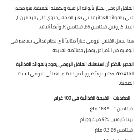
الفلفل الرومي يمتاز بألوانه الزاهية ونكهته الخفيفة. هو مصدر
غني بالفوائد الغذائية التي تعزز الصحة. يحتوي على فيتامين C،
البيتا كاروتين، فيتامين B6، فيتامين K، وأيضاً ألياف.
هذا يجعل الفلفل الرومي خياراً مثالياً لأي نظام غذائي. يساهم في
الوقاية من الأمراض بفضل خصائصه الفريدة.
الجدير بالذكر أن استهلاك الفلفل الرومي يعود بالفوائد الغذائية
المتعددة
. يعتبر جزءاً ضرورياً من النظام الغذائي اليومي للحياة
الصحية.
المغذيات
القيمة الغذائية في 100 غرام
فيتامين C
183.5 ملغ
بيتا كاروتين
925 ميكروجرام
فيتامين B6
0.3 ملغ