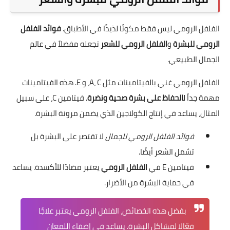
الفلفل الرومي ليس فقط مكونًا لذيذًا في الأطباق.
فوائد الفلفل
الرومي للبشرة
و
الفلفل الرومي للشعر
تجعله مفضلاً في عالم
الجمال الطبيعي.
الفلفل الرومي غني بالفيتامينات مثل A، C، و E. هذه الفيتامينات
مهمة جداً ل
الحفاظ على بشرة صحية ونضرة
. فيتامين C، على سبيل
المثال، يساعد في إنتاج الكولاجين الذي يضمن مرونة البشرة.
فوائد الفلفل الرومي للجمال
لا تقتصر على البشرة بل
تشمل الشعر أيضًا.
فيتامين E في
الفلفل الرومي
يعتبر مضادًا للأكسدة. يساعد
في حماية البشرة من الأضرار.
بفضل هذه الخصائص، الفلفل الرومي يعتبر علاجًا
فعّالا لمشاكل البشرة. يساعد في إضفاء اللمعان