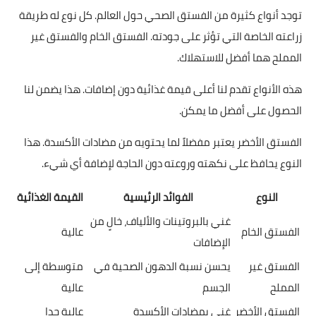
توجد أنواع كثيرة من الفستق الصحي حول العالم. كل نوع له طريقة
زراعته الخاصة التي تؤثر على جودته. الفستق الخام والفستق غير
المملح هما أفضل للاستهلاك.
هذه الأنواع تقدم لنا أعلى قيمة غذائية دون إضافات. هذا يضمن لنا
الحصول على أفضل ما يمكن.
الفستق الأخضر يعتبر مفضلاً لما يحتويه من مضادات الأكسدة. هذا
النوع يحافظ على نكهته وروعته دون الحاجة لإضافة أي شيء.
النوع
الفوائد الرئيسية
القيمة الغذائية
غني بالبروتينات والألياف، خالٍ من
الفستق الخام
عالية
الإضافات
الفستق غير
يحسن نسبة الدهون الصحية في
متوسطة إلى
المملح
الجسم
عالية
الفستق الأخضر
غني بمضادات الأكسدة
عالية جدا