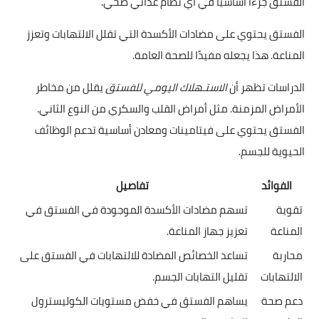
الفستق جزءًا أساسيًا في أي نظام غذائي صحي.
الفستق يحتوي على مضادات الأكسدة التي تقلل الالتهابات وتعزز
المناعة. هذا يجعله مفيدًا للصحة العامة.
الدراسات تظهر أن
الاستـهلاك اليومي للفستق
يقلل من مخاطر
الأمراض المزمنة. مثل أمراض القلب والسكري من النوع الثاني.
الفستق يحتوي على فيتامينات ومعادن أساسية تدعم الوظائف
الحيوية للجسم.
الفوائد
تفاصيل
تقوية
تسهم مضادات الأكسدة الموجودة في الفستق في
المناعة
تعزيز جهاز المناعة.
محاربة
تساعد الخصائص المضادة للالتهابات في الفستق على
الالتهابات
تقليل التهابات الجسم.
دعم صحة
يساهم الفستق في خفض مستويات الكوليسترول