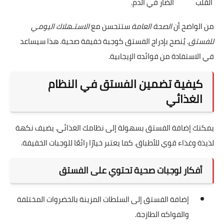
القلب
الضار في الدم.
من الواضح أن
الصحة العامة
ستتحسن مع
الاستـهلاك اليومي
للفستق
. يُنصح بإدراج الفستق كوجبة خفيفة صحية. هذا سيساعد
في الاستفادة من فوائده الإيجابية.
كيفية تضمين الفستق في النظام
الغذائي
يمكنك إضافة الفستق بسهولة إلى نظامك الغذائي. يضيف نكهة
لذيذة وغذاء قوي للأطباق. كما يعتبر خيارًا رائعًا للوجبات الخفيفة.
أفكار لوجبات صحية تحتوي على الفستق
إضافة الفستق إلى السلطات المزينة بالخضروات المختلفة
والفواكه الطازجة.