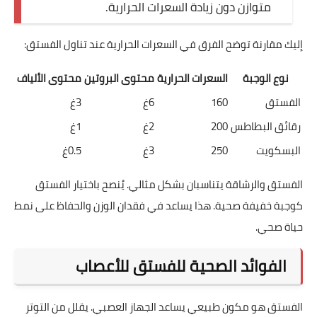
متوازن دون زيادة السعرات الحرارية.
إليك مقارنة توضح الفرق في السعرات الحرارية عند تناول الفستق:
نوع الوجبة
السعرات الحرارية
محتوى البروتين
محتوى الألياف
الفستق
160
6غ
3غ
رقائق البطاطس
200
2غ
1غ
البسكويت
250
3غ
0.5غ
الفستق والرشاقة يتناسبان بشكل مثالي. يُنصح باختيار الفستق
كوجبة خفيفة صحية. هذا يساعد في فقدان الوزن والحفاظ على نمط
حياة صحي.
الفوائد الصحية للفستق للأعصاب
الفستق هو مكون طبيعي يساعد الجهاز العصبي. يقلل من التوتر