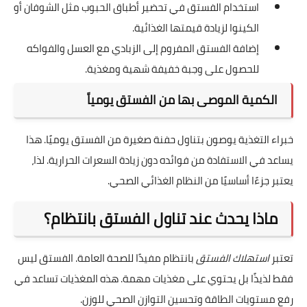
استخدام الفستق في تحضير أطباق الحبوب مثل الشوفان أو
الكينوا لزيادة قيمتها الغذائية.
إضافة الفستق المفروم إلى الزبادي مع العسل والفواكه
للحصول على وجبة خفيفة شهية ومغذية.
الكمية الموصى بها من الفستق يومياً
خبراء التغذية يوصون بتناول حفنة صغيرة من الفستق يوميًا. هذا
يساعد في الاستفادة من فوائده دون زيادة السعرات الحرارية. لذا،
يعتبر جزءًا أساسيًا من النظام الغذائي الصحي.
ماذا يحدث عند تناول الفستق بانتظام؟
تعتبر
استهلاك الفستق
بانتظام مفيدًا للصحة العامة. الفستق ليس
فقط لذيذًا بل يحتوي على مغذيات مهمة. هذه المغذيات تساعد في
رفع مستويات الطاقة وتحسين التوازن الصحي للوزن.