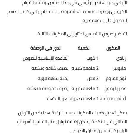
الزبادي هو العنصر الرئيسي في هذا الصوص. يمنحه القوام
الكريمي ويضيف لمسة منعشة. يفضل استخدام زبادي كامل الدسم
للحصول على نكهة غنية.
لتحضير صوص للشيبس، نحتاج إلى المكونات التالية:
المكون
الكمية
الدور في الوصفة
زبادي
1 كوب
القاعدة الأساسية للصوص
مايونيز
2 ملعقة كبيرة
يضيف كثافة ونكهة
ثوم مفروم
2 فص
يمنح نكهة قوية
عصير ليمون
1 ملعقة كبيرة
يضيف حموضة منعشة
أعشاب مجففة
1 ملعقة صغيرة
تعزز النكهة
يمكن تعديل كميات المكونات حسب الرغبة. هذا يضمن التوازن
المثالي في النكهة. يمكن إضافة توابل مثل الفلفل الأسود أو
البابريكا لتحسين مذاق الصوص.