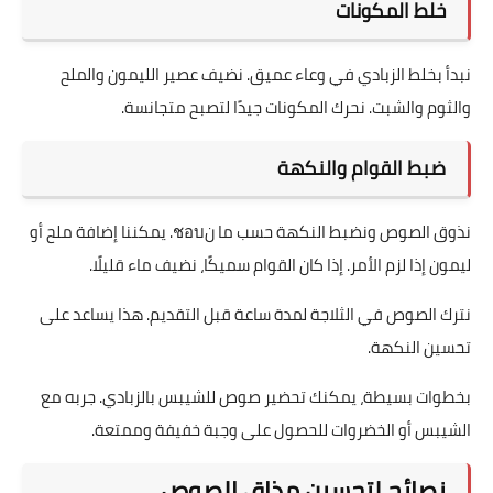
خلط المكونات
نبدأ بخلط الزبادي في وعاء عميق. نضيف عصير الليمون والملح
والثوم والشبت. نحرك المكونات جيدًا لتصبح متجانسة.
ضبط القوام والنكهة
نذوق الصوص ونضبط النكهة حسب ما نชอบ. يمكننا إضافة ملح أو
ليمون إذا لزم الأمر. إذا كان القوام سميكًا، نضيف ماء قليلًا.
نترك الصوص في الثلاجة لمدة ساعة قبل التقديم. هذا يساعد على
تحسين النكهة.
بخطوات بسيطة، يمكنك تحضير صوص للشيبس بالزبادي. جربه مع
الشيبس أو الخضروات للحصول على وجبة خفيفة وممتعة.
نصائح لتحسين مذاق الصوص