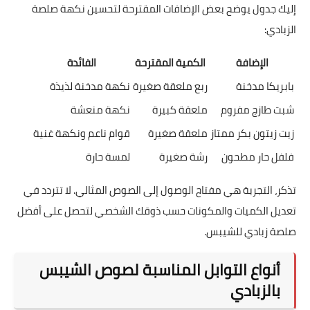
إليك جدول يوضح بعض الإضافات المقترحة لتحسين نكهة صلصة
الزبادي:
الإضافة
الكمية المقترحة
الفائدة
بابريكا مدخنة
ربع ملعقة صغيرة
نكهة مدخنة لذيذة
شبت طازج مفروم
ملعقة كبيرة
نكهة منعشة
زيت زيتون بكر ممتاز
ملعقة صغيرة
قوام ناعم ونكهة غنية
فلفل حار مطحون
رشة صغيرة
لمسة حارة
تذكر، التجربة هي مفتاح الوصول إلى الصوص المثالي. لا تتردد في
تعديل الكميات والمكونات حسب ذوقك الشخصي لتحصل على أفضل
صلصة زبادي للشيبس.
أنواع التوابل المناسبة لصوص الشيبس
بالزبادي