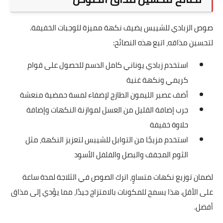
صوص الزبادي للشيبس يضيف نكهة مميزة للوجبات الخفيفة.
لتحسين مذاقه، اتبع هذه النصائح:
استخدم زبادي يوناني كامل الدسم للحصول على قوام
كريمي ونكهة غنية
أضف عصير الليمون الطازج لإضفاء لمسة حمضية منعشة
جرب إضافة القليل من العسل لموازنة النكهات وإضافة
حلاوة خفيفة
استخدم مزيجًا من التوابل للشيبس لتعزيز النكهة، مثل
الثوم المجفف والبصل والفلفل الأسود
لضمان توزيع نكهات متساوٍ، اترك الصوص في الثلاجة لمدة ساعة
على الأقل. هذا يسمح للمكونات بالامتزاج جيدًا، مما يؤدي إلى مذاق
أفضل.