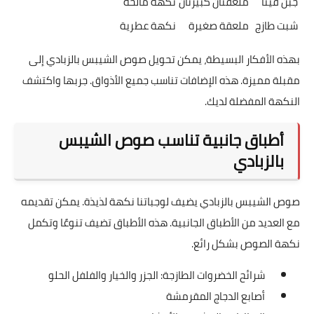
جبن فيتا
ملعقتان كبيرتان
نكهة مالحة
شبت طازج
ملعقة صغيرة
نكهة عطرية
بهذه الأفكار البسيطة، يمكن تحويل صوص الشيبس بالزبادي إلى
مقبلة مميزة. هذه الإضافات تناسب جميع الأذواق. جربها واكتشف
النكهة المفضلة لديك.
أطباق جانبية تناسب صوص الشيبس
بالزبادي
صوص الشيبس بالزبادي يضيف لوجباتنا نكهة لذيذة. يمكن تقديمه
مع العديد من الأطباق الجانبية. هذه الأطباق تضيف تنوعًا وتكمل
نكهة الصوص بشكل رائع.
شرائح الخضروات الطازجة: الجزر والخيار والفلفل الحلو
أصابع الدجاج المقرمشة