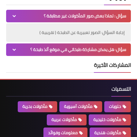
سؤال : لماذا بعض صور المأكولات غير مطابقة ؟
إجابة السؤال: الصور تعبيرية عن الطبخة ( تقريبية )
سؤال: هل يمكن مشاركة طبخاتي في موقع ألذ طبخة ؟
المشاركات الأخيرة
التسميات
حلويات
مأكولات آسيوية
مأكولات بحرية
مأكولات خليجية
مأكولات عربية
مأكولات هندية
معلومات وفوائد