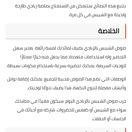
بتتبع هذه النصائح، ستتمكن من الاستمتاع بصلصة زبادي طازجة
ولذيذة مع الشيبس في كل مرة.
الخلاصة
صوص الشيبس بالزبادي يضيف لمائدتك لمسة رائعة. يعتبر سهل
التحضير وله استخدامات متعددة، مما يجعل منه خيارًا ممتازًا
للوجبات السريعة. يمكنك تحضيره بسرعة باستخدام مكونات بسيطة.
الوصفات التي تضم هذا الصوص محببة للجميع. يمكنك إضافة توابل
وأعشاب مفضلة لتنوع النكهة. هذا يضيف تنوعًا لوجبتك.
جرب صوص الشيبس بالزبادي اليوم. سيكون مفيدًا في مطبخك،
سواء مع الشيبس أو كغمس للخضروات. شاركه مع أحبائك في
الجلسات أو الحفلات.