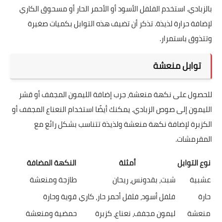
بالزبادي. استخدم الفلفل الأسود أو الأحمر الحار أو مسحوق الكاري
لإضافة حرارة لذيذة. تذكر أن تضيف هذه التوابل بكميات صغيرة
وتتذوق باستمرار.
توابل منعشة
للحصول على نكهة منعشة، جرب إضافة الليمون المجفف أو قشر
الليمون إلى صوص الزبادي. يمكنك أيضًا استخدام النعناع المجفف أو
الكزبرة لإضافة نكهة منعشة ولذيذة تتناسب بشكل رائع مع
المقرمشات.
نوع التوابل
أمثلة
النكهة المضافة
عشبية
شبت، بقدونس، ريحان
طازجة ومنعشة
حارة
فلفل أسود، فلفل أحمر حار، كاري
قوية وحارة
منعشة
ليمون مجفف، نعناع، كزبرة
حمضية ومنعشة