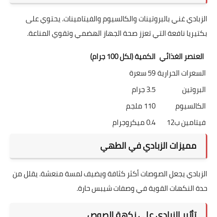
الزبادي غني بالبروتينات والكالسيوم والفيتامينات. يحتوي على
بكتيريا نافعة التي تعزز صحة الجهاز الهضمي وتقوي المناعة.
العنصر الغذائي
الكمية (لكل 100 جرام)
السعرات الحرارية
59 سعرة
البروتين
3.5 جرام
الكالسيوم
110 ملجم
فيتامين ب12
0.4 ميكروجرام
مميزات الزبادي في الطهي
الزبادي يجعل الصوصات أكثر كثافة ويضيف لمسة منعشة. يقلل من
حدة النكهات القوية في وصفات شيبس حارة.
تأثير الزبادي على نكهة الصوص