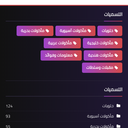
سؤال : لماذا بعض صور المأكولات غير مطابقة ؟
إجابة السؤال: الصور تعبيرية عن الطبخة ( تقريبية )
سؤال: هل يمكن مشاركة طبخاتي في موقع ألذ طبخة ؟
المشاركات الأخيرة
التسميات
حلويات
مأكولات آسيوية
مأكولات بحرية
مأكولات خليجية
مأكولات عربية
مأكولات هندية
معلومات وفوائد