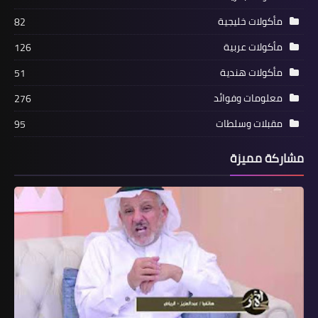
مقبلات وسلطات
التسميات
حلويات
124
مأكولات آسيوية
93
مأكولات بحرية
55
مأكولات خليجية
82
مأكولات عربية
126
مأكولات هندية
51
معلومات وفوائد
276
مقبلات وسلطات
95
مشاركة مميزة