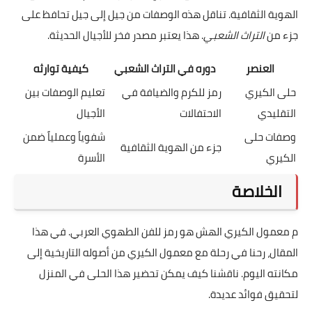
تقديمه رمزًا للكرم والضيافة. يتميز بقدرته على جلب الناس وإدخال
البهجة في قلوبهم.
هذا يبرز أهميته في المجتمعات المحلية.
توارث الوصفات عبر الأجيال
عملية
توارث الوصفات
لحلى الكيري تعبر عن اهتمام بالحفاظ على
الهوية الثقافية. تناقل هذه الوصفات من جيل إلى جيل تحافظ على
جزء من
التراث الشعبي
. هذا يعتبر مصدر فخر للأجيال الحديثة.
العنصر
دوره في التراث الشعبي
كيفية توارثه
حلى الكيري
رمز للكرم والضيافة في
تعليم الوصفات بين
التقليدي
الاحتفالات
الأجيال
وصفات حلى
شفوياً وعملياً ضمن
جزء من الهوية الثقافية
الكيري
الأسرة