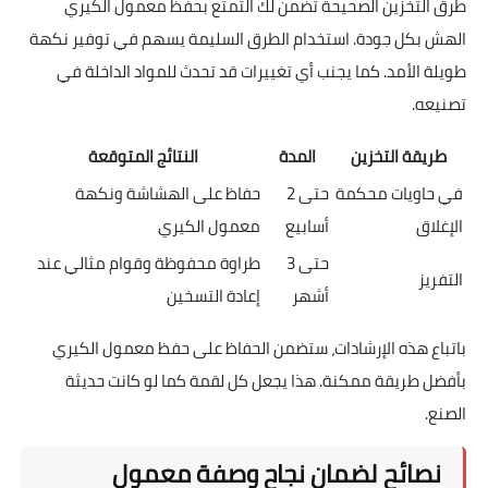
استخدام حاويات محكمة الإغلاق لحفظ الرطوبة ومنع تسرب
الهواء.
تبريد المعمول قبل التخزين لتجنب تكون البخار داخل
العبوات.
التأكد من نظافة المكان المخصص للتخزين لتجنب تلوث
الأطعمة.
طرق التخزين الصحيحة تضمن لك التمتع بحفظ معمول الكيري
الهش بكل جودة. استخدام الطرق السليمة يسهم في توفير نكهة
طويلة الأمد. كما يجنب أي تغييرات قد تحدث للمواد الداخلة في
تصنيعه.
طريقة التخزين
المدة
النتائج المتوقعة
في حاويات محكمة
حتى 2
حفاظ على الهشاشة ونكهة
الإغلاق
أسابيع
معمول الكيري