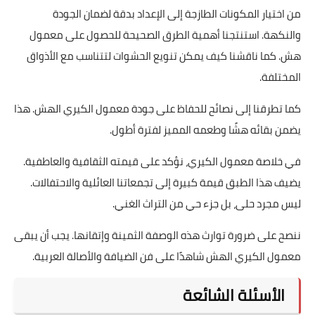
الخلاصة
م معمول الكيري الهش هو رمز للفن الطهوي العربي. في هذا
المقال، رحنا في رحلة مع معمول الكيري من أصوله التاريخية إلى
مكانته اليوم. ناقشنا كيف يمكن تحضير هذا الحلى في المنزل
لتحقيق فوائد عديدة.
من اختيار المكونات الطازجة إلى الإعداد بدقة لضمان الجودة
والنكهة. استنتجنا أهمية الطرق الصحيحة للحصول على معمول
هش. كما ناقشنا كيف يمكن تنويع الحشوات لتتناسب مع الأذواق
المختلفة.
كما تطرقنا إلى نصائح للحفاظ على جودة معمول الكيري الهش. هذا
يضمن بقائه هشًا وطعمه المميز لفترة أطول.
في خلاصة معمول الكيري، نؤكد على قيمته الثقافية والعاطفية.