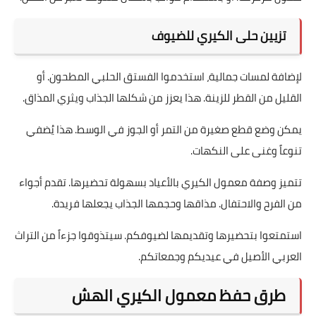
نقدم لكم وصفة معمول الكيري الفاخرة. يمكن تقديمها في الأعياد
والمناسبات. هذا الحلى الشهير يجمع بين التقاليد والنكهات الغنية.
تقديم معمول الكيري في الأعياد
تقديم معمول الأعياد يُعد رمزًا للكرم والفرح. يمكن ترتيبه في
صحون مزخرفة. أو باستخدام قوالب بأشكال متنوعة تعبر عن الحفل.
تزيين حلى الكيري للضيوف
لإضافة لمسات جمالية، استخدموا الفستق الحلبي المطحون. أو
القليل من القطر للزينة. هذا يعزز من شكلها الجذاب ويثري المذاق.
يمكن وضع قطع صغيرة من التمر أو الجوز في الوسط. هذا يُضفي
تنوعاً وغنى على النكهات.