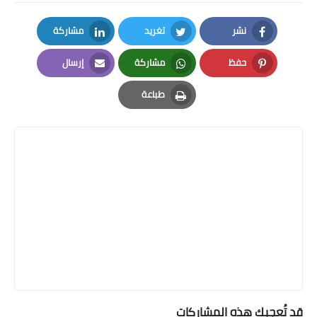
كيف يعتبر حلى الكيري الهش جزءاً من التراث
الشعبي؟
حلى الكيري الهش يعكس ثقافة الضيافة والكرم. يحافظ على
وصفاته وتقاليده، مما يُظهر تراثاً غنياً يُوارث الأجيال.
نشر
تغريد
مشاركة
LinkedIn
Twitter
Facebook
حفظ
مشاركة
إرسال
Email
Whatsapp
Pinterest
طباعة
Print