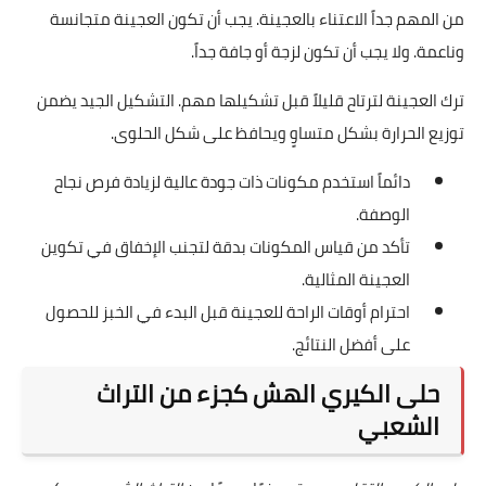
ضبط درجة حرارة الفرن مهم جدًا. يجب تسخين الفرن إلى 175 إلى 180
درجة مئوية. ثم خبز المعمول لمدة 10 إلى 12 دقيقة.
من المهم جداً عدم فتح باب الفرن كثيرًا. هذا يمنع التقلبات في درجة
الحرارة التي قد تؤثر على الطهي.
تجنب أخطاء شائعة في تحضير معمول الكيري
من المهم جداً الاعتناء بالعجينة. يجب أن تكون العجينة متجانسة
وناعمة. ولا يجب أن تكون لزجة أو جافة جداً.
ترك العجينة لترتاح قليلاً قبل تشكيلها مهم. التشكيل الجيد يضمن
توزيع الحرارة بشكل متساوٍ ويحافظ على شكل الحلوى.
دائماً استخدم مكونات ذات جودة عالية لزيادة فرص نجاح
الوصفة.
تأكد من قياس المكونات بدقة لتجنب الإخفاق في تكوين