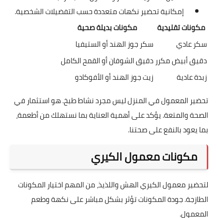
إمكانية تحضير نكهات متعددة حسب التفضيلات الشخصية.
مكونات تقليدية
مكونات بديلة صحية
سكر عادي
سكر جوز الهند أو الستيفيا
دقيق أبيض مكرر
دقيق الشوفان أو القمح الكامل
زبدة عادية
زيت جوز الهند أو الأفوكادو
تحضير المعمول في المنزل ليس مجرد نشاط طبخ. هو استثمار في
الصحة والمتعة. يؤكد على أهمية العناية بما نستهلك من أطعمة،
بما يعود بالنفع على صحتنا.
مكونات معمول الكيري
لتحضير معمول الكيري الهش واللذيذ، من المهم اختيار المكونات
الطازجة. جودة المكونات تؤثر بشكل مباشر على نكهة وطعم
المعمول.