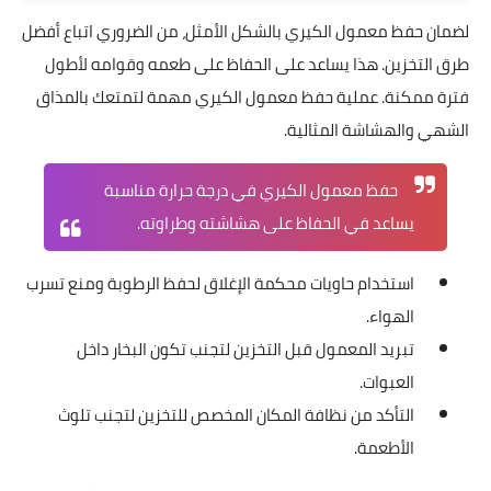
تتميز وصفة معمول الكيري بالأعياد بسهولة تحضيرها. تقدم أجواء
من الفرح والاحتفال. مذاقها وحجمها الجذاب يجعلها فريدة.
استمتعوا بتحضيرها وتقديمها لضيوفكم. سيتذوقوا جزءاً من التراث
العربي الأصيل في عيديكم وجمعاتكم.
طرق حفظ معمول الكيري الهش
لضمان حفظ معمول الكيري بالشكل الأمثل، من الضروري اتباع أفضل
طرق التخزين. هذا يساعد على الحفاظ على طعمه وقوامه لأطول
فترة ممكنة. عملية حفظ معمول الكيري مهمة لتمتعك بالمذاق
الشهي والهشاشة المثالية.
حفظ معمول الكيري في درجة حرارة مناسبة
يساعد في الحفاظ على هشاشته وطراوته.