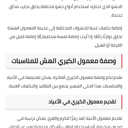
التمر
: هو الحشو التقليدي لمعمول الكيري. يوفر طعمًا حلوًا
ونكهة غنية.
الفستق الحلبي
: يضيف الفستق نكهة مميزة وقوامًا
مقرمشًا. يجعل المعمول أكثر فخامة.
الجوز
: حشو الجوز يجعل المعمول متماسكًا. يضيف نكهة
خشبية تتماشى مع القوام الهش.
يمكن تحضير معمول الكيري بسهولة. ابدأ بالعجينة المعتادة وأضف
الحشو الذي تختاره. استخدام أنواع حشو مختلفة يخلق تجارب مذاق
جديدة.
إضافة نكهات غنية للحشوات المختلفة إلى عجينة المعمول الهشة
تخلق توازنًا رائعًا. إذا أردت إضافة لمسة شخصية،试 إضافة قليل من
القرفة أو الهيل.
وصفة معمول الكيري الهش للمناسبات