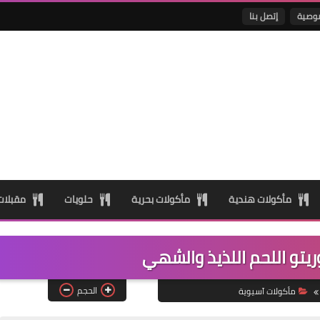
وصية
إتصل بنا
مأكولات هندية
مأكولات بحرية
حلويات
مقبلا
يتو اللحم اللذيذ والشهي
الحجم
مأكولات آسيوية