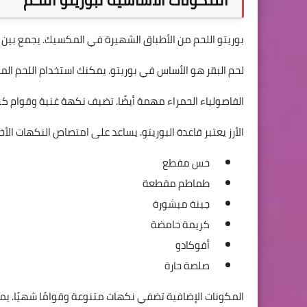
المكونات الأساسية لبوريتو اللحم
بوريتو اللحم من الأطباق الشهيرة في المكسيك. يجمع بين نك
لحم البقر هو الأساس في بوريتو. يمكنك استخدام اللحم المف
الفاصولياء الحمراء مهمة أيضًا. تضيف نكهة غنية وقوام ك
الأرز يعتبر قاعدة البوريتو. يساعد على امتصاص النكهات الأخ
خس مقطع
طماطم مقطعة
جبنة مبشورة
كريمة حامضة
أفوكادو
صلصة حارة
المكونات الإضافية تضفي نكهات متنوعة وقوامًا شهيًا. ي