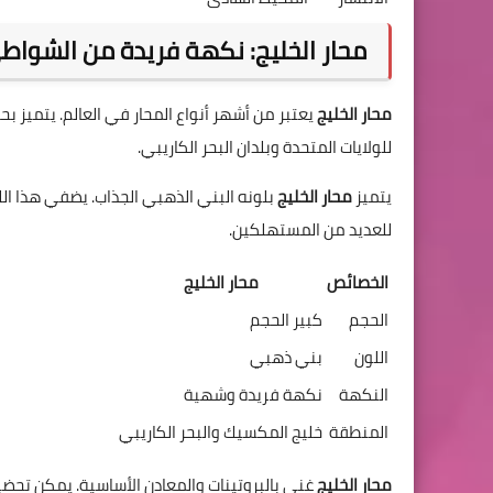
محار الخليج: نكهة فريدة من الشواطئ
محار الخليج
يعتبر من أشهر أنواع المحار في العالم. يتميز ب
للولايات المتحدة وبلدان البحر الكاريبي.
يتميز
محار الخليج
بلونه البني الذهبي الجذاب. يضفي هذا الل
للعديد من المستهلكين.
الخصائص
محار الخليج
الحجم
كبير الحجم
اللون
بني ذهبي
النكهة
نكهة فريدة وشهية
المنطقة
خليج المكسيك والبحر الكاريبي
محار الخليج
غني بالبروتينات والمعادن الأساسية. يمكن تحضي