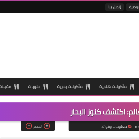
وصية
إتصل بنا
مأكولات هندية
مأكولات بحرية
حلويات
مقبلا
لم: اكتشف كنوز البحار
الحجم
معلومات وفوائد