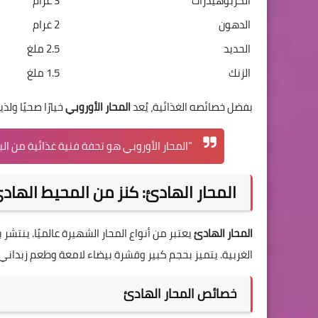
الكربوهيدرات
3 غرام
الدهون
2 غرام
الحديد
2.5 ملغ
الزنك
1.5 ملغ
بفضل خصائصه الغذائية، يُعد
المحار الأوروبي
خيارًا صحيًا ولذ
"المحار الأوروبي هو تحفة فنية غذائية من الب
المحار الهادئ: كنز من المحيط الهاد
المحار الهادئ
يعتبر من أنواع المحار الشهيرة عالميًا. ينت
الغربية. يتميز بحجم كبير وقشرة بيضاء لامعة وطعم زبداني 
خصائص المحار الهادئ