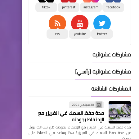
tiktok
pinterest
instagram
facebook
rss
youtube
twitter
مشاركات عشوائية
مشاركات عشوائية [رأسي]
المشاركات الشائعة
30 سبتمبر 2024
مدة حفظ السمك في الفريزر مع
الإحتفاظ بجودته
مدة حفظ السمك في الفريزر مع الإحتفاظ بجودته هل تساءلت يومًا
عن مدة حفظ السمك في الفريزر؟ هذا يساعد في الحفاظ على
جودت…