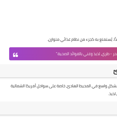
يذًا. يُستمتع به كجزء من نظام غذائي متوازن.
حر - طري، لذيذ وغني بالفوائد الصحية."
ئ
شر بشكل واسع في المحيط الهادئ، خاصة على سواحل أمريكا الشمالية
لذيذ.