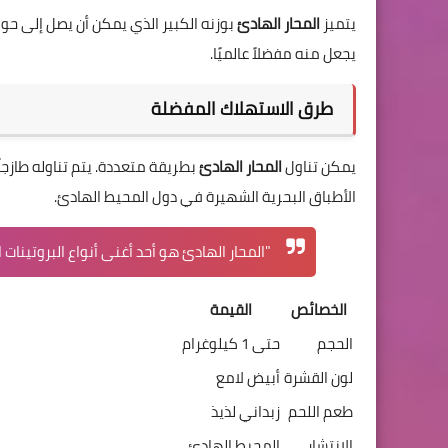
يتميز
المحار الهادئ
يجعل منه مفضلاً عالميًا.
طرق الاستهلاك المفضلة
يمكن تناول
المحار الهادئ
بطريقة متعددة. يتم تناوله طازجاً
الأطباق البحرية الشهيرة في دول المحيط الهادئ.
"المحار الهادئ هو أحد أغنى أنواع البروتينات 
الخصائص
القيمة
الحجم
حتى 1 كيلوغرام
لون القشرة
أبيض لامع
طعم اللحم
زبداني لذيذ
الانتشار
المحيط الهادئ