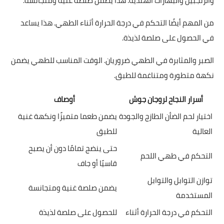
والزنجبيل والبهارات الهندية. هذا يضمن صلصة غنية ومتجانسة.
من المهم أيضًا التحكم في درجة الحرارة أثناء الطهي. هذا يساعد
في الحصول على صلصة لذيذة.
الصبر والمثابرة في الطهي ضروريان. الوقت المناسب للطهي يضمن
نكهة متطورة ومتناغمة للطبق.
أسرار النجاح لروجان جوش
أوصاف
اختيار لحم الضأن الطازج والجودة
يضمن طعما متميزًا ونكهة غنية
العالية
للطبق
حتى ينضج تمامًا دون أن يصبح
التحكم في طهي اللحم
قاسيًا أو جاف
توازن التوابل والتوابل
يضمن صلصة غنية ومتجانسة
المستخدمة
التحكم في درجة الحرارة أثناء
للحصول على صلصة لذيذة