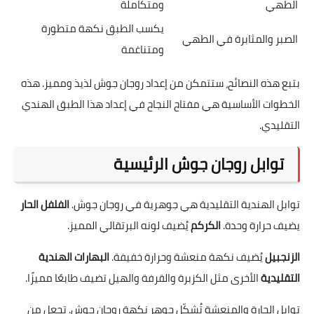
الطهي
ومتكاملة
يكسب الطبق نكهة متطورة
الصبر والمثابرة في الطهي
ومتناغمة
بتبع هذه النصائح، ستتمكن من إعداد روجان جوش لذيذ ومميز. هذه
الخطوات الأساسية هي مفتاح النجاح في إعداد هذا الطبق الهندي
التقليدي.
توابل روجان جوش الرئيسية
توابل الهندية التقليدية هي جوهرية في روجان جوش.
الفلفل الحار
يضيف حرارة وحدة.
الكركم
يُضيف لونه البرتقالي المميز.
الزنجبيل
يُضيف نكهة منعشة وحرارة خفيفة.
البهارات الهندية
التقليدية
الأخرى مثل الكزبرة والقرفة والهيل تضيف طابعًا مميزًا.
توابل الحارة والمنعشة تُشكّل جوهر نكهة روجان جوش. تجعل من