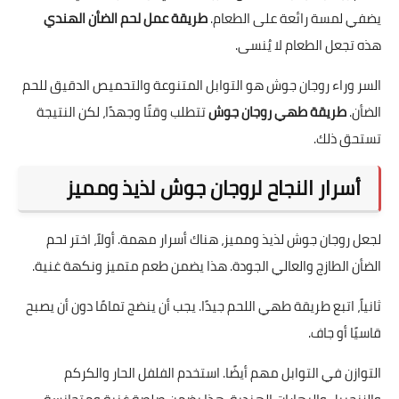
يضفي لمسة رائعة على الطعام.
طريقة عمل لحم الضأن الهندي
هذه تجعل الطعام لا يُنسى.
السر وراء روجان جوش هو التوابل المتنوعة والتحميص الدقيق للحم
الضأن.
طريقة طهي روجان جوش
تتطلب وقتًا وجهدًا، لكن النتيجة
تستحق ذلك.
أسرار النجاح لروجان جوش لذيذ ومميز
لجعل روجان جوش لذيذ ومميز، هناك أسرار مهمة. أولاً، اختر لحم
الضأن الطازج والعالي الجودة. هذا يضمن طعم متميز ونكهة غنية.
ثانياً، اتبع طريقة طهي اللحم جيدًا. يجب أن ينضج تمامًا دون أن يصبح
قاسيًا أو جاف.
التوازن في التوابل مهم أيضًا. استخدم الفلفل الحار والكركم