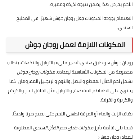
اللحم بحرص. هذا يضمن نتيجة لذيذة ومميزة.
الاهتمام بجودة المكونات جعل روجان جوش شهيرًا في المطبخ
الهندي.
المكونات اللازمة لعمل روجان جوش
روجان جوش هو طبق هندي شهير مليء بالتوابل والنكهات. يتطلب
مجموعة من المكونات الأساسية لإعداده.
مكونات روجان جوش
تشمل لحم الضأن المقطع والبصل والثوم والزنجبيل المفرومان. كما
يحتوي على الطماطم المقطعة، والتوابل مثل الفلفل الحار والكركم
والكزبرة والقرفة.
يضاف الزيت والماء أو المرقة لطهي اللحم حتى يصبح طريًا ولذيذًا.
فيما يلي قائمة بأبرز
مكونات طبق لحم الضأن الهندي
المطلوبة
لإعداد روجان جوش: