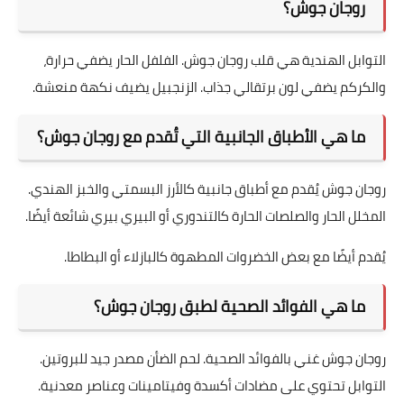
روجان جوش؟
التوابل الهندية هي قلب روجان جوش. الفلفل الحار يضفي حرارة،
والكركم يضفي لون برتقالي جذاب. الزنجبيل يضيف نكهة منعشة.
ما هي الأطباق الجانبية التي تُقدم مع روجان جوش؟
روجان جوش يُقدم مع أطباق جانبية كالأرز البسمتي والخبز الهندي.
المخلل الحار والصلصات الحارة كالتندوري أو البيري بيري شائعة أيضًا.
يُقدم أيضًا مع بعض الخضروات المطهوة كالبازلاء أو البطاطا.
ما هي الفوائد الصحية لطبق روجان جوش؟
روجان جوش غني بالفوائد الصحية. لحم الضأن مصدر جيد للبروتين.
التوابل تحتوي على مضادات أكسدة وفيتامينات وعناصر معدنية.