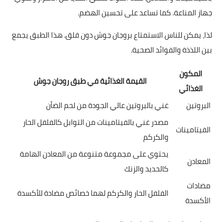
جهاز المناعة. كما تساعد على تحسين الهضم.
لذا، يمكن للناس الاستمتاع بروجان جوش دون قلق. هذا الطبق يجمع
بين اللذذة والفوائد الصحية.
المكون
القيمة الغذائية في طبق روجان جوش
الغذائي
البروتين
غني بالبروتين عالي الجودة من لحم الضأن
مصدر غني بالفيتامينات من التوابل كالفلفل الحار
الفيتامينات
والكركم
يحتوي على مجموعة متنوعة من المعادن الهامة
المعادن
كالحديد والزنك
مضادات
الفلفل الحار والكركم لهما خصائص مضادة للأكسدة
الأكسدة