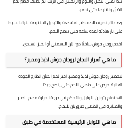
نبدأ بقلي البصل والثوم والزنجبيل في الزيت. ثم نضيف قطع لحم
الضأن ونقليها حتى تحمر.
بعد ذلك، نضيف الطماطم المقطعة والتوابل المتنوعة. نترك الخليط
على نار هادئة لمدة ساعة حتى ينضج اللحم.
يُقدم روجان جوش ساخنًا مع الأرز البسمتي أو الخبز الهندي.
ما هي أسرار النجاح لروجان جوش لذيذ ومميز؟
لتحضير روجان جوش لذيذ ومميز، اختر لحم الضأن الطازج الجودة
العالية. حرص على طهي اللحم حتى ينضج جيدًا.
الاهتمام بتوازن التوابل والتحكم في درجة الحرارة مهم. الصبر
والمثابرة في الطهي ضروريان للنجاح.
ما هي التوابل الرئيسية المستخدمة في طبق