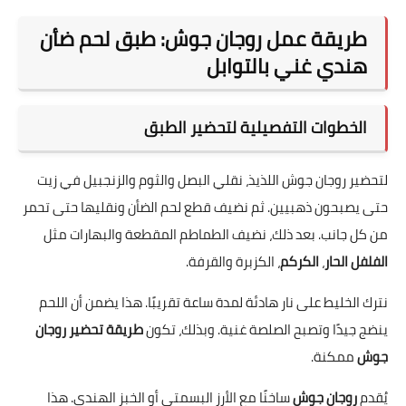
طريقة عمل روجان جوش: طبق لحم ضأن
هندي غني بالتوابل
الخطوات التفصيلية لتحضير الطبق
لتحضير روجان جوش اللذيذ، نقلي البصل والثوم والزنجبيل في زيت
حتى يصبحون ذهبيين. ثم نضيف قطع لحم الضأن ونقليها حتى تحمر
من كل جانب. بعد ذلك، نضيف الطماطم المقطعة والبهارات مثل
الفلفل الحار
،
الكركم
، الكزبرة والقرفة.
نترك الخليط على نار هادئة لمدة ساعة تقريبًا. هذا يضمن أن اللحم
ينضج جيدًا وتصبح الصلصة غنية. وبذلك، تكون
طريقة تحضير روجان
جوش
ممكنة.
يُقدم
روجان جوش
ساخنًا مع الأرز البسمتي أو الخبز الهندي. هذا