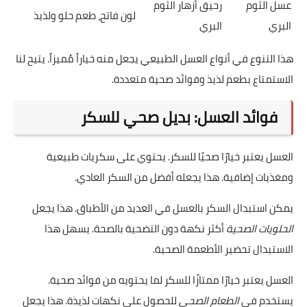
عسل الثوم
رحيق أزهار الثوم
لون فاتح، طعم حلو ولذيذ
البري
البري
هذا التنوع في أنواع العسل الطبيعي يجعل منه خياراً مُميزاً. يتيح لنا
الاستمتاع بطعم لذيذ وفوائد صحية متعددة.
فوائد العسل: بديل صحي للسكر
العسل يعتبر خيارًا صحيًا للسكر. يحتوي على سكريات طبيعية
ومغذيات إضافية. هذا يجعله أفضل من السكر العادي.
يمكن استبدال السكر بالعسل في العديد من الأطباق. هذا يجعل
الحلويات الصحية
أكثر نكهة دون التضحية بالصحة. يسهل هذا
الاستبدال تحضير الأطعمة الصحية.
العسل يعتبر خيارًا ممتازًا للسكر لما يحتويه من فوائد صحية.
يستخدم في
الطعام الصحي
للحصول على نكهات لذيذة. هذا يجعل