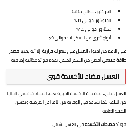
الفركتوز: حوالي 38.5٪
الجلوكوز: حوالي 31٪
سكاروز: حوالي 1.5٪
أنواع أخرى من السكريات: حوالي 9٪
على الرغم من احتواء
العسل
على
سعرات حرارية
، إلا أنه يعتبر
مصدر
طاقة طبيعي
أفضل من السكر المكرر. يقدم فوائد غذائية إضافية.
العسل مضاد للأكسدة قوي
العسل مليء بمضادات الأكسدة القوية. هذه المضادات تحمي الخلايا
من التلف. كما تساعد في الوقاية من الأمراض المزمنة وتحسن
الصحة العامة.
فوائد
مضادات الأكسدة
في العسل تشمل: