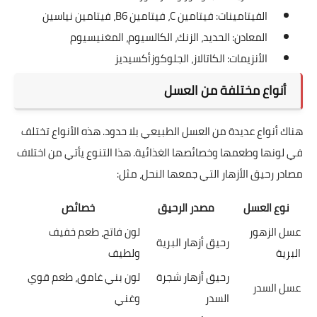
الفيتامينات: فيتامين C، فيتامين B6، فيتامين نياسين
المعادن: الحديد، الزنك، الكالسيوم، المغنيسيوم
الأنزيمات: الكاتالاز، الجلوكوزأكسيديز
أنواع مختلفة من العسل
هناك أنواع عديدة من العسل الطبيعي بلا حدود. هذه الأنواع تختلف
في لونها وطعمها وخصائصها الغذائية. هذا التنوع يأتي من اختلاف
مصادر رحيق الأزهار التي جمعها النحل، مثل:
نوع العسل
مصدر الرحيق
خصائص
عسل الزهور
لون فاتح، طعم خفيف
رحيق أزهار البرية
البرية
ولطيف
رحيق أزهار شجرة
لون بني غامق، طعم قوي
عسل السدر
السدر
وغني