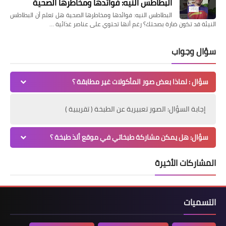
البطاطس النيه: فوائدها ومخاطرها الصحية
البطاطس النيه: فوائدها ومخاطرها الصحية هل تعلم أن البطاطس
النيئة قد تكون ضارة بصحتك؟ رغم أنها تحتوي على عناصر غذائية …
سؤال وجواب
سؤال : لماذا بعض صور المأكولات غير مطابقة ؟
إجابة السؤال: الصور تعبيرية عن الطبخة ( تقريبية )
سؤال: هل يمكن مشاركة طبخاتي في موقع ألذ طبخة ؟
المشاركات الأخيرة
التسميات