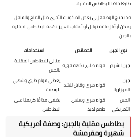
طابعًا خاصًا للبطاطس المقلية.
قد تحتاج الوصفة إلى بعض المكونات الأخرى مثل الملح والفلفل.
يمكن أيضًا إضافة توابل أو أعشاب لتعزيز نكهة البطاطس المقلية
بالجبن.
نوع الجبن
الخصائص
استخدامات
مثالي للبطاطس المقلية
جبن الشيدر
قوام صلب، نكهة قوية
بالجبن
جبن
يعطي قوام طري وشهي
قوام طري وقابل للشد
الموزاريلا
للوصفة
الجبن
قوام طري وسلس،
يضفي مذاقًا كريميًا على
الأمريكي
طعم لذيذ
البطاطس
بطاطس مقلية بالجبن: وصفة أمريكية
شهيرة ومقرمشة