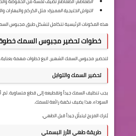
الطماطم
: الطماطم تضيف لمسة من الحموضة والطر
التوابل الخليجية المميزة
: مثل الكركم والبهارات 
هذه المكونات الرئيسية تتكامل لتشكل طبق مجبوس السمك
خطوات تحضير مجبوس السمك خطوة
لتحضير مجبوس السمك الشهير، اتبع خطوات مهمة بعناية. أول
تحضير السمك والتوابل
يجب تنظيف السمك جيداً وتقطيعه إلى قطع متساوية. ثم، أضف
السوداء. هذا يضيف نكهة رائعة للسمك.
يُترك المزيج ليتبلّل جيداً قبل الطهي.
طريقة طهي الأرز البسمتي