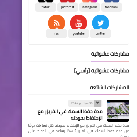
tiktok
pinterest
instagram
facebook
rss
youtube
twitter
مشاركات عشوائية
مشاركات عشوائية [رأسي]
المشاركات الشائعة
30 سبتمبر 2024
مدة حفظ السمك في الفريزر مع
الإحتفاظ بجودته
مدة حفظ السمك في الفريزر مع الإحتفاظ بجودته هل تساءلت يومًا
عن مدة حفظ السمك في الفريزر؟ هذا يساعد في الحفاظ على
جودت…