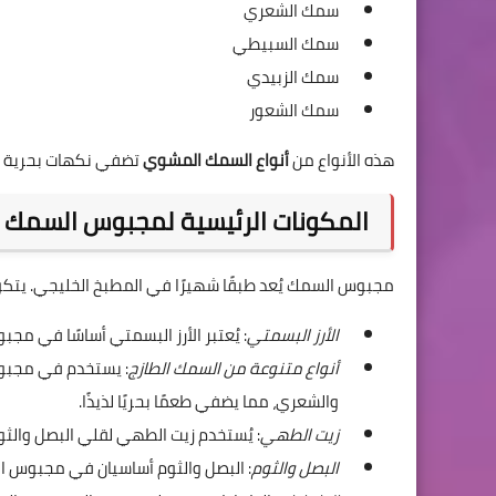
سمك الشعري
سمك السبيطي
سمك الزبيدي
سمك الشعور
هذه الأنواع من
أنواع السمك المشوي
تضفي نكهات بحرية غن
المكونات الرئيسية لمجبوس السمك
مجبوس السمك يُعد طبقًا شهيرًا في المطبخ الخليجي. يت
الأرز البسمتي
: يُعتبر الأرز البسمتي أساسًا في مج
أنواع متنوعة من السمك الطازج
: يستخدم في مجبوس
والشعري، مما يضفي طعمًا بحريًا لذيذًا.
زيت الطهي
: يُستخدم زيت الطهي لقلي البصل والث
البصل والثوم
: البصل والثوم أساسيان في مجبوس ا