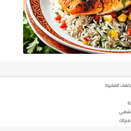
كهات المميزة
ة
 الشهي
منزلك