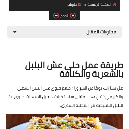
الصفحة الرئيسية
حلويات
حلويات
الحجم
مقبلات وسلطات
محتويات المقال
معلومات وفوائد
طريقة عمل حلى عش البلبل
بالشعرية والكنافة
هل تساءلت يومًا عن السر وراء طعم حلوى عش البلبل الشهي
والكريمي؟ في هذا المقال، سنستكشف الحيل المذهلة لحلوى عش
البلبل التقليدية من المطبخ السوري.