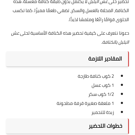
تحضير حلى
عش البلبل
لا يكتمل بدون طبقة كنافة معسلة. هذه
الكنافة، المحلاة بالعسل والسكر، تضفي طعمًا مميزًا. كما تكسب
الحلوى قوامًا رائعًا وملمسًا لذيذًا.
دعونا نتعرف على كيفية تحضير هذه الكنافة الأساسية لحلى
عش
البلبل بالكنافة
.
المقادير اللازمة
2 كوب كنافة طازجة
1 كوب عسل
1/2 كوب سكر
1 ملعقة صغيرة قرفة مطحونة
زبدة للتحمير
خطوات التحضير