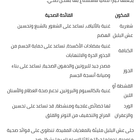
يجعلها خيارًا مثاليًا للاستمتاع بها بشكل صحي.
المكون
الفائدة الصحية
شعرية
غنية بالألياف، تساعد على الشعور بالشبع وتحسين
عش البلبل
الهضم
غنية بمضادات الأكسدة، تساعد على حماية الجسم من
الكنافة
الجذور الحرة والالتهابات
مصدر جيد للبروتين والدهون الصحية، تساعد على بناء
الجوز
وصيانة أنسجة الجسم
القشطة أو
غنية بالكالسيوم والبروتين، تدعم صحة العظام والأسنان
اللبن
الورد
لها خصائص علاجية ومنشطة، قد تساعد على تحسين
والزعفران
المزاج والتخفيف من التوتر والقلق
حلى عش البلبل مليئة بالمغذيات المفيدة. تنطوي على فوائد صحية
متعددة، تجعلها خيارًا مثاليًا للاستمتاع بها بشكل صحي.