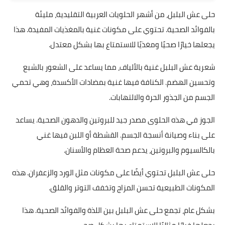
حلى عش البلبل، من أشهر الحلويات العربية التقليدية، مليئة
بالفوائد الصحية. تحتوي على مكونات غنية بالمغذيات المفيدة. هذا
يجعلها خيارًا صحيًا ومغذيًا للاستمتاع بها بشكل معتدل.
شعرية عش البلبل غنية بالألياف، مما يساعد على الشعور بالشبع
وتحسين الهضم. الكنافة فيها غنية بمضادات الأكسدة، وهي تحمي
الجسم من الجذور الحرة والالتهابات.
الجوز في هذه الحلوى مصدر جيد للبروتين والدهون الصحية. يساعد
على بناء وصيانة أنسجة الجسم. القشطة أو اللبن فيها غني
بالكالسيوم والبروتين، يدعم صحة العظام والأسنان.
حلى عش البلبل تحتوي أيضًا على مكونات مثل الورد والزعفران. هذه
المكونات الطبيعية تحسن المزاج وتخفف التوتر والقلق.
بشكل عام، تجمع حلى عش البلبل بين اللذة والفوائد الصحية. هذا