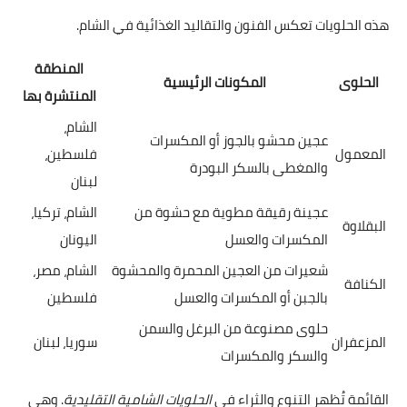
هذه الحلويات تعكس الفنون والتقاليد الغذائية في الشام.
المنطقة
الحلوى
المكونات الرئيسية
المنتشرة بها
الشام،
عجين محشو بالجوز أو المكسرات
المعمول
فلسطين،
والمغطى بالسكر البودرة
لبنان
عجينة رقيقة مطوية مع حشوة من
الشام، تركيا،
البقلاوة
المكسرات والعسل
اليونان
شعيرات من العجين المحمرة والمحشوة
الشام، مصر،
الكنافة
بالجبن أو المكسرات والعسل
فلسطين
حلوى مصنوعة من البرغل والسمن
المزعفران
سوريا، لبنان
والسكر والمكسرات
القائمة تُظهر التنوع والثراء في
الحلويات الشامية التقليدية
. وهي