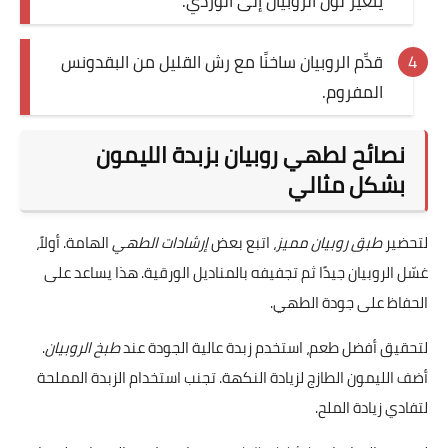
يتغير لون الروبيان إلى الوردي.
قدِّم الروبيان ساخنًا مع رش القليل من البقدونس
المفروم.
نصائح لطهي روبيان بزبدة الليمون
بشكل مثالي
لتحضير
طبق روبيان مميز
، اتبع بعض
إرشادات الطهي
الهامة. أولاً،
غسّل الروبيان جيدًا ثم تجفيفه بالمناديل الورقية. هذا يساعد على
الحفاظ على جودة الطهي.
لتحقيق أفضل طعم، استخدم زبدة عالية الجودة عند
طبخ الروبيان
.
أضف الليمون الطازج لزيادة النكهة. تجنب استخدام الزبدة المملحة
لتفادي زيادة الملح.