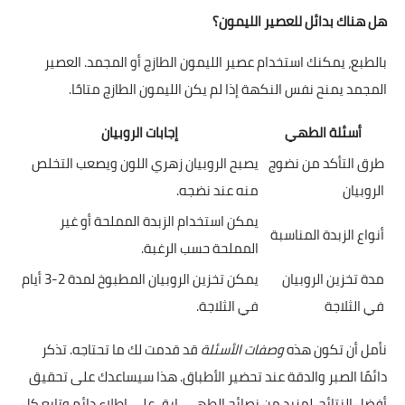
هل هناك بدائل للعصير الليمون؟
بالطبع، يمكنك استخدام عصير الليمون الطازج أو المجمد. العصير
المجمد يمنح نفس النكهة إذا لم يكن الليمون الطازج متاحًا.
أسئلة الطهي
إجابات الروبيان
طرق التأكد من نضوج
يصبح الروبيان زهري اللون ويصعب التخلص
الروبيان
منه عند نضجه.
يمكن استخدام الزبدة المملحة أو غير
أنواع الزبدة المناسبة
المملحة حسب الرغبة.
مدة تخزين الروبيان
يمكن تخزين الروبيان المطبوخ لمدة 2-3 أيام
في الثلاجة
في الثلاجة.
نأمل أن تكون هذه
وصفات الأسئلة
قد قدمت لك ما تحتاجه. تذكر
دائمًا الصبر والدقة عند تحضير الأطباق. هذا سيساعدك على تحقيق
أفضل النتائج. لمزيد من نصائح الطهي، ابق على اطلاع دائم وتابع كل