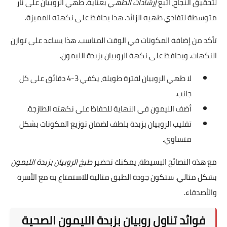
لتحقيق النجاح، اتبع
إرشادات الطهي
بعناية. طهي الروبيان على نار
متوسطة لتفادي طهيه الزائد. هذا يحافظ على نكهته المميزة.
تأكد من إضافة المكونات في الوقت المناسب. هذا يساعد على توازن
النكهات. ويحافظ على نكهة الروبيان بزبدة الليمون.
لا طهي الروبيان لفترة طويلة، يكفي 3-4 دقائق على كل
جانب.
أضف الليمون في النهاية للحفاظ على نكهته الطازجة.
تقليب الروبيان بزبدة بلطف لضمان توزيع المكونات بشكل
متساوي.
مع هذه النصائح البسيطة، يمكنك تحضير
طبخ الروبيان بزبدة الليمون
بشكل مثالي. ستكون جودة الطبق مثالية للاستمتاع به مع الأسرة
والأصدقاء.
فوائد تناول روبيان بزبدة الليمون الصحية