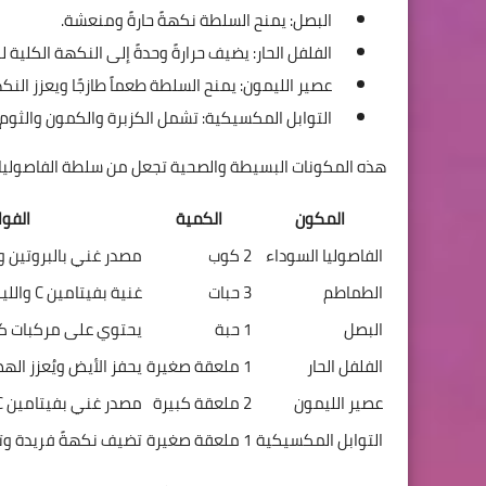
البصل: يمنح السلطة نكهةً حارةً ومنعشة.
الفلفل الحار: يضيف حرارةً وحدةً إلى النكهة الكلية 
عصير الليمون: يمنح السلطة طعماً طازجًا ويعزز النك
التوابل المكسيكية: تشمل الكزبرة والكمون والثوم
هذه المكونات البسيطة والصحية تجعل من سلطة الفاصوليا الم
المكون
الكمية
الفوا
الفاصوليا السوداء
2 كوب
مصدر غني بالبروتين وا
الطماطم
3 حبات
غنية بفيتامين C والليكوبين المضاد للأكسدة
البصل
1 حبة
يحتوي على مركبات كب
الفلفل الحار
1 ملعقة صغيرة
يحفز الأيض ويُعزز اله
عصير الليمون
2 ملعقة كبيرة
مصدر غني بفيتامين C
التوابل المكسيكية
1 ملعقة صغيرة
تضيف نكهةً فريدة و