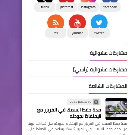
tiktok
pinterest
instagram
facebook
rss
youtube
twitter
مشاركات عشوائية
مشاركات عشوائية [رأسي]
المشاركات الشائعة
30 سبتمبر 2024
مدة حفظ السمك في الفريزر مع
الإحتفاظ بجودته
مدة حفظ السمك في الفريزر مع الإحتفاظ بجودته هل تساءلت يومًا
عن مدة حفظ السمك في الفريزر؟ هذا يساعد في الحفاظ على
جودت…