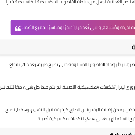
عناصر الغذائية تجعل من سلطة الفاصوليا المكسيكية الكلاسيكية خياراً
ذة ومُشبعة، والتي تُعد خياراً صحيًا ومناسبًا لجميع الأعمار."
ة
ًا. تبدأ بإعداد الفاصوليا المسلوقة حتى تصبح طرية. بعد ذلك، تقطع
ري لإبراز
النكهات المكسيكية
الأصيلة. ثم يتم خلط كل شيء معًا لتتجانس
فضل. يمكن إضافة البقدونس الطازج كزخرفة قبل التقديم. وهكذا، تصبح
ح الاستمتاع بـ
طهي سهل
لنكهات مكسيكية أصيلة.